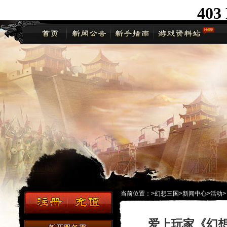
当前位置：
>
幻想三国
>
新闻中心
>
活动
>
爱上玩家《幻想三