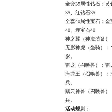
全套
35
属性钻石：黄
35
、红钻石
35
全套
40
属性宝石：金
40
、赤宝石
40
神之翼（神魔装备）
无影神虎（坐骑）：
影。
雷龙（召唤兽）：雷
海龙王（召唤兽）：
兵。
踏云神兽（召唤兽）
兵。
活动规则：