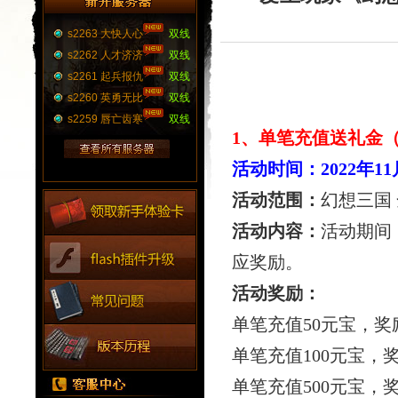
s2263 大快人心
双线
s2262 人才济济
双线
s2261 起兵报仇
双线
s2260 英勇无比
双线
s2259 唇亡齿寒
双线
1
、单笔充值送礼金
活动时间：
2022
年
11
活动范围：
幻想三国
活动内容：
活动期间
应奖励。
活动奖励：
单笔充值
50
元宝，奖
单笔充值
100
元宝，
单笔充值
500
元宝，