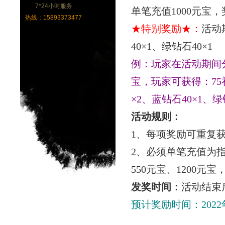
7*24小时服务
单笔充值
1000
元宝，
热线：15893373477
★特别奖励★：
活动
40
×
1
、绿钻石
40
×
1
例：玩家在活动期间
宝，玩家可获得：
75
×
2
、蓝钻石
40
×
1
、绿
活动规则：
1
、每项奖励可重复
2
、必须单笔充值为
550
元宝、
1200
元宝
发奖时间：
活动结束
预计奖励时间：
2022