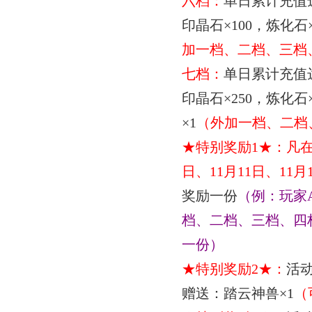
六档：
单日累计充值
印晶石
×
100
，炼化石
加一档、二档、三档
七档：
单日累计充值
印晶石
×
250
，炼化石
×
1
（外加一档、二档
★特别奖励
1
★：凡
日、
11
月11
日、
11
月
奖励一份
（例：玩家
档、二档、三档、四
一份）
★特别奖励
2
★：
活
赠送：踏云神兽
×
1
（