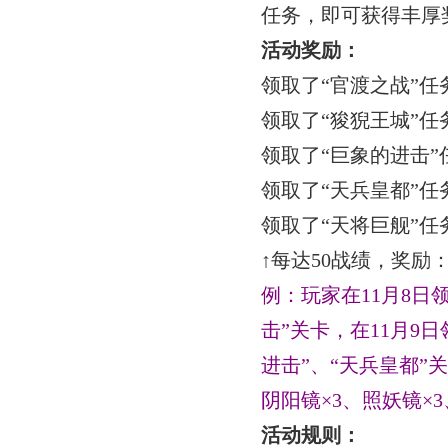
任务，即可获得丰厚
活动奖励：
领取了
“官渡之战”
领取了
“狻猊王城”
领取了
“巨象的进击
领取了
“天兵皇都”
领取了
“天将巨舰”
↑每达
50
战绩，奖励
例：玩家在
11
月
8
日
击”关卡，在
11
月
9
日
进击”、“天兵皇都”
阴阳镜
×
3
、照妖镜
×
3
活动规则：