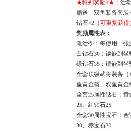
★特别奖励
3
★：
活
赠送：
双鱼装备套装
钻石
×
2
（可重复获得
奖励属性表：
激活令：每使用一张
白钻石
30
：镶嵌到坐
绿钻石
35
：镶嵌到坐
全套顶级武将装备（
鱼黄金盔、双鱼黄金
全套
25
属性钻石：黄
25
、红钻石
25
全套
30
属性宝石：金
30
、赤宝石
30