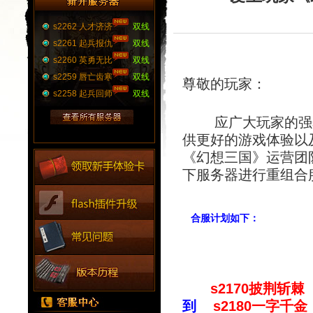
s2262 人才济济
双线
s2261 起兵报仇
双线
s2260 英勇无比
双线
s2259 唇亡齿寒
双线
尊敬的玩家：
s2258 起兵回师
双线
应广大玩家的强烈
供更好的游戏体验以
《幻想三国》运营团
下服务器进行重组合
合服计划如下：
s2170披荆斩棘
到
s2180一字千金