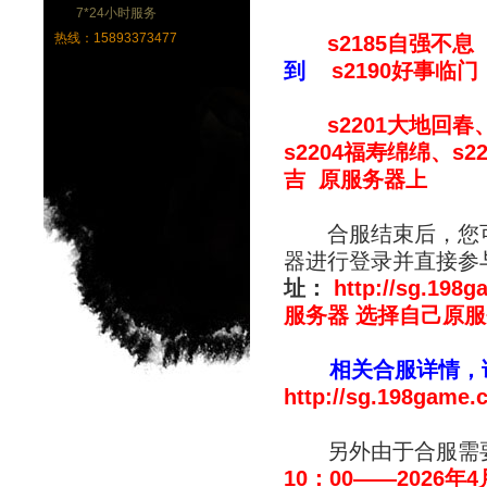
7*24小时服务
热线：15893373477
s2185自强不息
到
s2190好事临门
s2201大地回春、s
s2204福寿绵绵、s
吉 原服务器上
合服结束后，您可
器进行登录并直接参
址：
http://sg.198g
服务器 选择自己原
相关合服详情，请
http://sg.198game.
另外由于合服需要
10
：00——2026年4