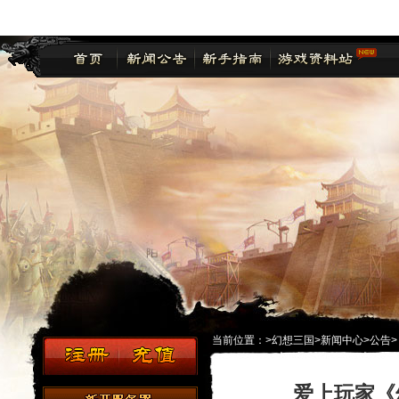
当前位置：
>
幻想三国
>
新闻中心
>
公告
>
爱上玩家《