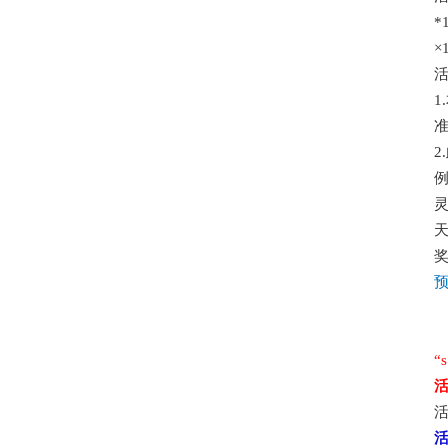
*
×
1
2
天
“