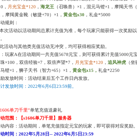
10，
月光宝盒
*1
20
，
海龙王
（召唤兽）
×1，混元马镫×1，摩羯天书（
1，摩羯黄金靴（敏捷+70）×1，
黄金包
x
30
，
礼金
*5000
活动规则：
.本次活动以活动期间总累计充值为准，每个玩家只能获得一次奖励
准。
.此活动与其他类充值活动无冲突，均可获得相应奖励。
例：玩家
A在活动期间一共充值5678元宝，则可获得累计充值5000元
灵珠
×100，双倍经验×7，双倍声望*7，
月光宝盒
*1
20
，
追风
神虎
（坐
马镫×1，狮子天书（智力+65）×1，
黄金包
x
1
5
，
礼
金
*2250
奖励发放时间：活动结束后五个工作日内发放。
预计发放时间：
2022年6月6日
23:59前。
s1606单刀千里
”
单笔充值送豪礼
活动范围：【
s1606单刀千里
】服务器
活动内容：活动期间，单笔充值指定元宝的玩家，即可获得对应奖励
活动时间：
2022年5月28日
--
2022年6月5日
23:59