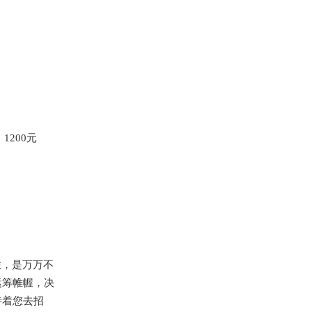
200元
佐，是万万不
运筹帷幄，决
待着您去招