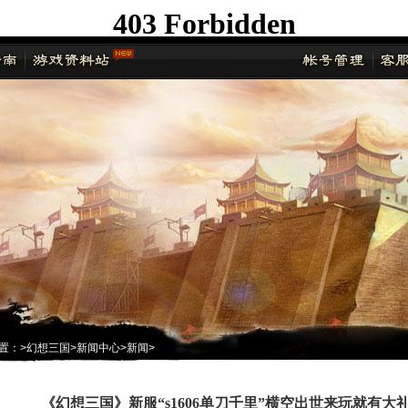
置：
>
幻想三国
>
新闻中心
>
新闻
>
《幻想三国》新服“s1606单刀千里”横空出世来玩就有大