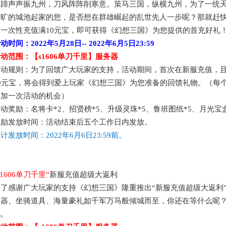
马蹄声声振九州，刀风阵阵削寒意。策马三国，纵横九州，为了一统
空旷的城池起家的您，是否想在群雄崛起的乱世先人一步呢？那就赶
次一次性充值满
10元宝，即可获得《幻想三国》为您提供的首充好礼
活动时间：
2022年5月28日
--
2022年6月5日
23:59
活动范围：【
s1606单刀千里
】服务器
活动规则：为了回馈广大玩家的支持，活动期间，首次在新服充值，
10元宝，将会得到爱上玩家《幻想三国》为您准备的回馈礼物。（每
参加一次活动的机会）
活动奖励：
名将卡
*2、招贤榜*5、升级灵珠*5、鲁班图纸*5、月光宝盒
奖励发放时间：活动结束后五个工作日内发放。
预计发放时间：
2022年6月6日
23:59前。
s1606单刀千里
”
新服充值
超级
大返利
为了感谢广大玩家的支持《幻想三国》隆重推出
“新服充值
超级
大返利
利器、坐骑道具、海量豪礼如千军万马般倾城而至，你还在等什么呢
吧。