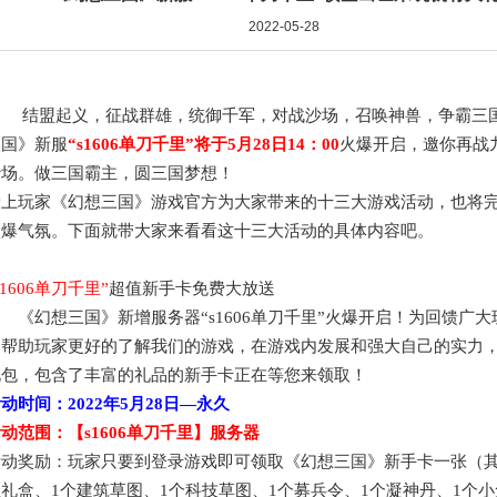
2022-05-28
结盟起义，征战群雄，统御千军，对战沙场，召唤神兽，争霸三
三国》新服
“
s1606单刀千里
”将于
5月28日
14：00
火爆开启，邀你再战
沙场。做三国霸主，圆三国梦想！
爱上玩家《幻想三国》游戏官方为大家带来的十
三
大游戏活动，也将
火爆气氛。下面就带大家来看看这十
三
大活动的具体内容吧。
s1606单刀千里
”
超值新手卡免费大放送
《幻想三国》新增服务器
“
s1606单刀千里
”火爆开启！为回馈广大
了帮助玩家更好的了解我们的游戏，在游戏内发展和强大自己的实力
礼包，包含了丰富的礼品的新手卡正在等您来领取！
活动时间：
2022年5月28日
—永久
活动范围：【
s1606单刀千里
】服务器
活动奖励：玩家只要到登录游戏即可领取《幻想三国》新手卡一张（
礼盒、1个建筑草图、1个科技草图、1个募兵令、1个凝神丹、1个小