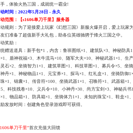
手，体验火热三国，成就统一霸业!
活动时间：
2022年5月28日
- 永久
活动范围：【
s1606单刀千里
】服务器
活动规则：为了迎接爱上玩家《幻想三国》新服火爆开启，爱上玩家
朋友们准备了超值新手大礼包，助各位英雄驰骋于烽火三国之中。
活动奖励：
系统赠送道具：新手包
*1，内含：鲁班图纸×1、建筑队×3、神秘防具1
×1、盾神祝福×3、木牛流马×10、随军大夫×10、神秘武器1×1、生
灵石×2、坐骑智力1×1、建筑草图×1、科技草图×1、募兵令×5、坐骑
神丹×1、神秘物品1×1、元宝券×1、探马×1、红礼盒×1、坐骑防御1
珠×1、锦囊×1、传音符×100、坐骑武器1×1、召唤符×1、武器箱×1
15、科技残卷×10、义兵令×10、小神丹×30、尚方宝剑×3、神秘兵书
×1、物品箱×1、防具箱×1、坐骑体力1×1、未知的珠宝×1、鞋盒×1、
奖励发放时间：创建角色登录游戏即可获得。
s1606单刀千里
”
首次充值大回馈