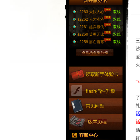
s2263 大快人心
双线
s2262 人才济济
双线
s2261 起兵报仇
双线
s2260 英勇无比
双线
s2259 唇亡齿寒
双线
“
红