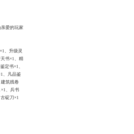
为亲爱的玩家
×1、升级灵
产天书×1、精
鉴定书×1、
×1、凡品鉴
、建筑残卷
1×1、兵书
古碇刀×1