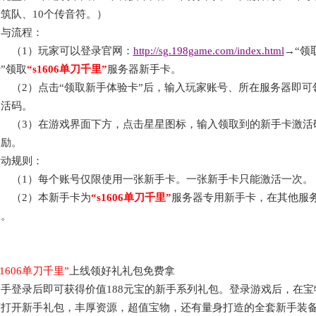
筑队、10个传音符。）
参与流程：
（
1）玩家可以登录官网：
http://sg.198game.com/index.html
→“领
”领取
“
s1606单刀千里
”
服务器新手卡。
（
2）点击“领取新手体验卡”后，输入玩家账号、所在服务器即可
激活码。
（
3）在游戏界面下方，点击星星图标，输入领取到的新手卡激活
奖励。
活动规则：
（
1）每个账号仅限使用一张新手卡。一张新手卡只能激活一次。
（
2）本新手卡为
“
s1606单刀千里
”
服务器专用新手卡，在其他服
效。
s1606单刀千里
”
上线领好礼礼包免费拿
新手登录后即可获得价值
188元宝的新手系列礼包。登录游戏后，在
可打开新手礼包，丰厚资源，超值宝物，还有量身打造的全套新手装