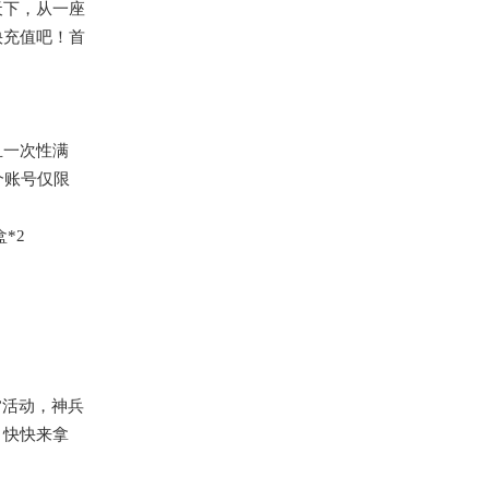
天下，从一座
快充值吧！首
！
且一次性满
个账号仅限
*2
”活动，神兵
？快快来拿