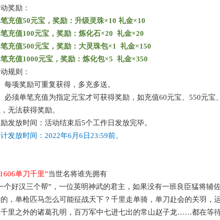
活动奖励：
单笔充值
50元宝，奖励：升级灵珠×10 礼金×10
单笔充值
100元宝，奖励：炼化石×20 礼金×20
单笔充值
500元宝，奖励：大灵珠包×1 礼金×150
单笔充值
1000元宝，奖励：炼化包×5 礼金×350
活动规则：
1、每项奖励可重复获得，多充多送。
、必须单笔充值为指定元宝才可获得奖励，如充值60元宝、550元宝、1
宝，无法获得奖励。
奖励发放时间：活动结束后
5个工作日发放完毕。
预计发放时间：
2022年6月6日
23:59前。
s1606单刀千里
”
当世名将谁先拥有
“一个好汉三个帮”，一位英明神武的君主，如果没有一班良臣猛将辅
行的，单枪匹马怎么可能征战天下？千里走单骑，单刀赴会的关羽，
胜千里之外的诸葛孔明，百万军中七进七出的常山赵子龙……都在等