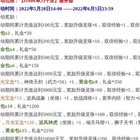
活动范围：【
s1606单刀千里
】服务器
活动时间：
2022年5月28日
14:00 ——
2022年6月5日
23:59
活动奖励：
活动期间累计充值达到
100元宝，奖励升级灵珠×6，双倍经验×1，双倍
金包
x
2
，
礼金
*20
活动期间累计充值达到
200元宝，奖励升级灵珠×10，双倍经验×2，双
黄金包
x
4
，
礼金
*50
活动期间累计充值达到
500元宝，奖励升级灵珠×15，双倍经验×3，双
黄金包
x
6
，
礼金
*150
活动期间累计充值达到
1000元宝，奖励升级灵珠×50，双倍经验×4，
月光宝盒
*
5
，神倚天剑（武力
+50）×1，
黄金包
x
8
，
礼金
*350
活动期间累计充值达到
3000元宝，奖励升级灵珠×60，双倍经验×5，
月光宝盒
*1
5
，
追风战象
（坐骑）
×1
，饮战蹄铁
×1，黄帝内经（智力+6
金包
x
10
，
礼金
*1200
活动期间累计充值达到
5000元宝，奖励升级灵珠×100，双倍经验×7
7，
月光宝盒
*1
20
，
追风
神虎
（坐骑）
×1，倾天马镫×1，狮子天书（智
1，
黄金包
x
1
5
，
礼金
*2250
活动期间累计充值达到
10000元宝，奖励升级灵珠×200，双倍经验×1