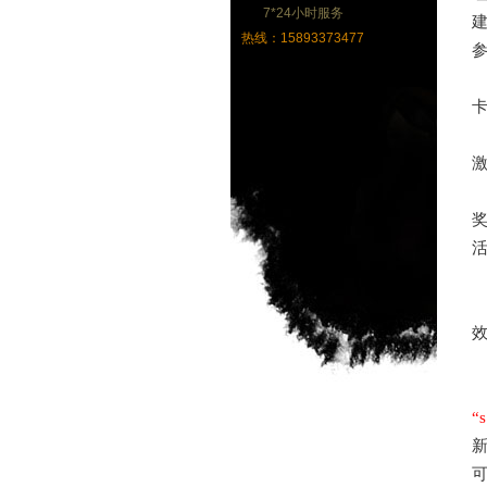
7*24小时服务
建
热线：15893373477
卡
“