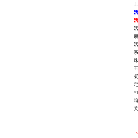
上
珠
玉
凝
定
×
箱
“