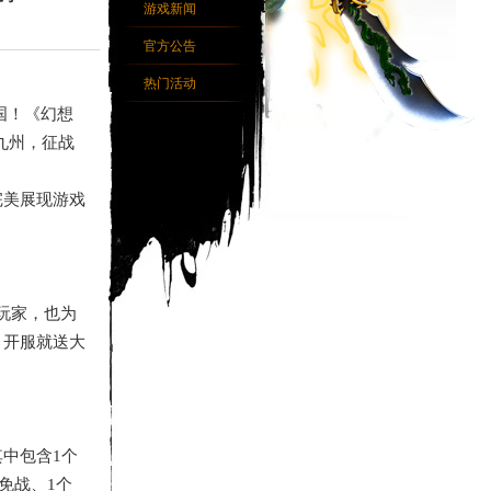
游戏新闻
官方公告
热门活动
国！《幻想
九州，征战
完美展现游戏
玩家，也为
，开服就送大
其中包含
1个
免战、1个