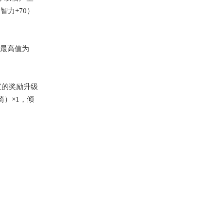
智力+70）
以最高值为
宝的
奖励升级
骑）
×1，倾
。