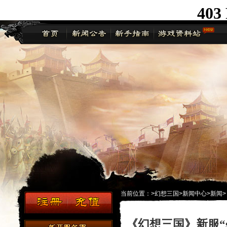
当前位置：
>
幻想三国
>
新闻中心
>
新闻
>
《幻想三国》新服“