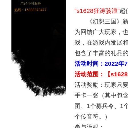
7*24小时服务
“
s1628狂涛骇浪
”
超
热线：15893373477
《幻想三国》新
为回馈广大玩家，
戏，在游戏内发展
包含了丰富的礼品
活动时间：
2022年
活动范围：【
s16
活动奖励：玩家只
手卡一张（其中包含
图、1个募兵令、1
个传音符。）
参与流程：