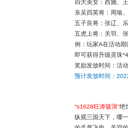
四大美女：西施、
东吴四英将：周瑜
五子良将：张辽、
五虎上将：关羽、
例：玩家A在活动
即可获得
升级灵珠*
奖励发放时间：活动
预计发放时间：
20
“
s1628狂涛骇浪
”
绝
纵观三国天下，哪
的爪黄飞电、关羽