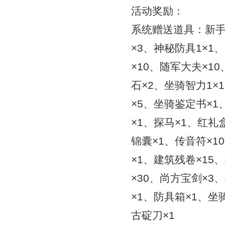
活动奖励：
系统赠送道具：新手
×3、神秘防具1×1
×10、随军大夫×1
石×2、坐骑智力1×
×5、坐骑鉴定书×1
×1、探马×1、红礼
锦囊×1、传音符×1
×1、建筑残卷×15
×30、尚方宝剑×3
×1、防具箱×1、坐
古碇刀×1