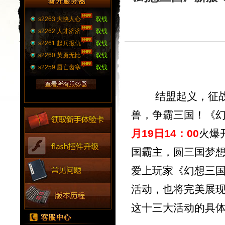
s2263 大快人心
双线
s2262 人才济济
双线
s2261 起兵报仇
双线
s2260 英勇无比
双线
s2259 唇亡齿寒
双线
结盟起义，征战群
兽，争霸三国！《
月19日
14：00
火爆
国霸主，圆三国梦
爱上玩家《幻想三
活动，也将完美展
这十
三
大活动的具