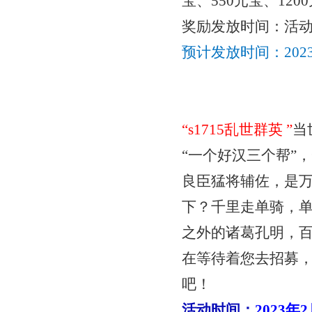
宝、550元宝、12
奖励发放时间：活
预计发放时间：
20
“
s1715乱世群英
”
当
“一个好汉三个帮”
良臣猛将辅佐，是
下？千里走单骑，
之外的诸葛孔明，
在等待着您去招募
吧！
活动时间：
2023年