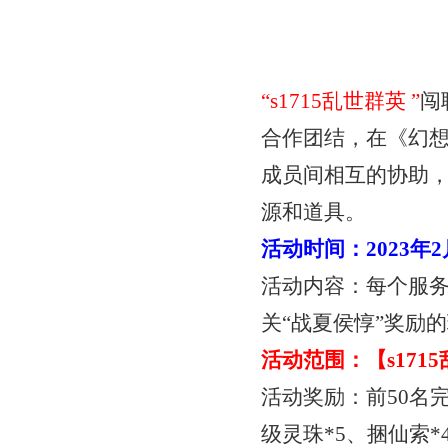
“
s1715乱世群英
”
闯
合作团结，在《幻
成员间相互的协助
源和道具。
活动时间：
2023年
活动内容：每个服
关“战夏侯惇”奖励
活动范围：【
s17
活动奖励：前
50名
级灵珠*5、捆仙索*