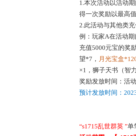
1.本次活动以活动
得一次奖励以最高
2.此活动与其他类
例：玩家
A在活动期
充值5000元宝的
奖
望*7，
月光宝盒
*1
2
×1，狮子天书（智力
奖励发放时间：活
预计发放时间：
20
“
s1715乱世群英
”
单