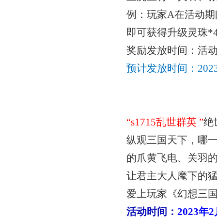
例：玩家
A在活动
即可获得
升级灵珠
*
奖励发放时间：活
预计发放时间：
20
“
s1715乱世群英
”
绝
纵观三国天下，哪
的爪黄飞电、关羽
让君主大人麾下的
爱上玩家《幻想三
活动时间：
2023年