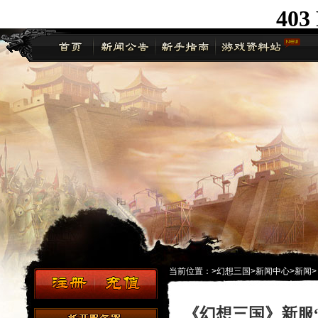
当前位置：
>
幻想三国
>
新闻中心
>
新闻
>
《幻想三国》新服“