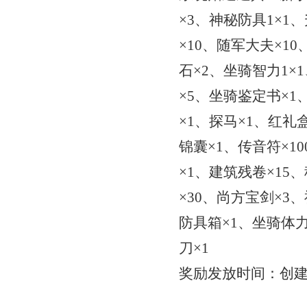
×3、神秘防具1×1
×10、随军大夫×1
石×2、坐骑智力1×
×5、坐骑鉴定书×1
×1、探马×1、红礼
锦囊×1、传音符×1
×1、建筑残卷×15
×30、尚方宝剑×3
防具箱×1、坐骑体力
刀×1
奖励发放时间：创