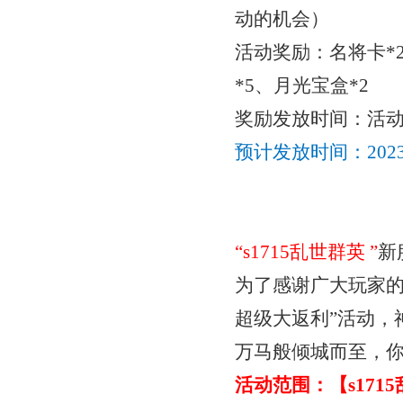
动的机会）
活动奖励：
名将卡
*
*5、月光宝盒*2
奖励发放时间：活
预计发放时间：
20
“
s1715乱世群英
”
新
为了感谢广大玩家
超级
大返利
”活动
万马般倾城而至，
活动范围：【
s17