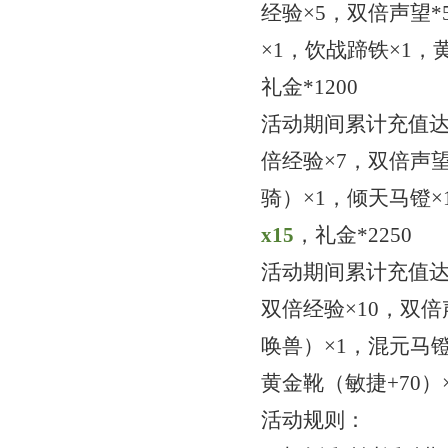
经验×5，双倍声望*
×1
，饮战蹄铁
×1，
礼金
*1200
活动期间累计充值
倍经验×7，双倍声望
骑）
×1，倾天马镫×
x
1
5
，
礼金
*2250
活动期间累计充值
双倍经验×10，双倍
唤兽）
×1，混元马
黄金靴（敏捷+70）
活动规则：