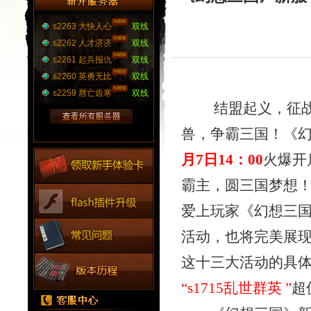
s2263 大快人心
双线
s2262 人才济济
双线
s2261 起兵报仇
双线
s2260 英勇无比
双线
s2259 唇亡齿寒
双线
结盟起义，征战群
兽，争霸三国！《
月7日
14：00
火爆开
霸主，圆三国梦想
爱上玩家《幻想三
活动，也将完美展
这十
三
大活动的具
“
s1715乱世群英
”
超