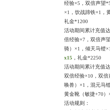
经验×5，双倍声望*
×1
，饮战蹄铁
×1，
礼金
*1200
活动期间累计充值
倍经验×7，双倍声望
骑）
×1，倾天马镫×
x
1
5
，
礼金
*2250
活动期间累计充值
双倍经验×10，双倍
唤兽）
×1，混元马
黄金靴（敏捷+70）
活动规则：