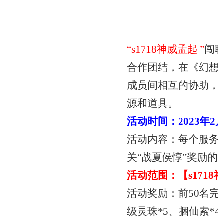
“
s1718神威孟起
”
闯
合作团结，在《幻
成员间相互的协助
源和道具。
活动时间：
2023年
活动内容：每个服
关“战夏侯惇”奖励
活动范围：【
s17
活动奖励：前
50名
级灵珠*5、捆仙索*