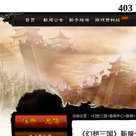
当前位置：
>
幻想三国
>
新闻中心
>
新闻
>
《幻想三国》新服“