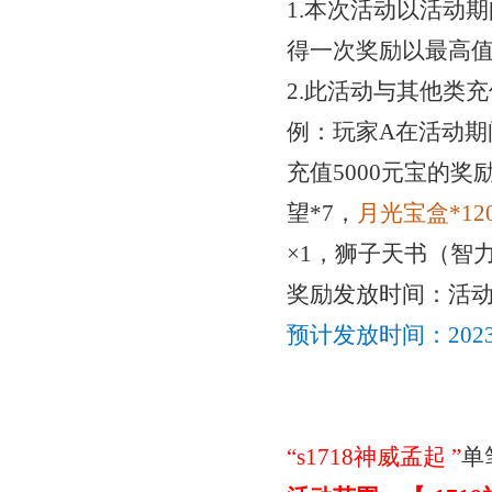
1.本次活动以活动
得一次奖励以最高
2.此活动与其他类
例：玩家
A在活动期
充值5000元宝的
奖
望*7，
月光宝盒
*1
2
×1，狮子天书（智力
奖励发放时间：活
预计发放时间：
20
“
s1718神威孟起
”
单