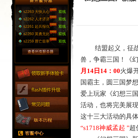
s2263 大快人心
双线
s2262 人才济济
双线
s2261 起兵报仇
双线
s2260 英勇无比
双线
s2259 唇亡齿寒
双线
结盟起义，征战群
兽，争霸三国！《
月14日
14：00
火爆
国霸主，圆三国梦
爱上玩家《幻想三
活动，也将完美展
这十
三
大活动的具
“
s1718神威孟起
”
超