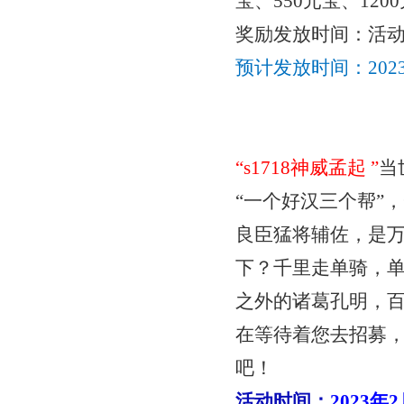
宝、550元宝、12
奖励发放时间：活
预计发放时间：
20
“
s1718神威孟起
”
当
“一个好汉三个帮”
良臣猛将辅佐，是
下？千里走单骑，
之外的诸葛孔明，
在等待着您去招募
吧！
活动时间：
2023年