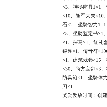
×3、神秘防具1×1
×10、随军大夫×1
石×2、坐骑智力1×
×5、坐骑鉴定书×1
×1、探马×1、红礼
锦囊×1、传音符×1
×1、建筑残卷×15
×30、尚方宝剑×3
防具箱×1、坐骑体力
刀×1
奖励发放时间：创