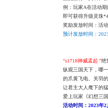
例：玩家
A在活动
即可获得
升级灵珠
*
奖励发放时间：活
预计发放时间：
20
“
s1718神威孟起
”
绝
纵观三国天下，哪
的爪黄飞电、关羽
让君主大人麾下的
爱上玩家《幻想三
活动时间：
2023年