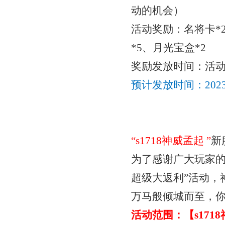
动的机会）
活动奖励：
名将卡
*
*5、月光宝盒*2
奖励发放时间：活
预计发放时间：
20
“
s1718神威孟起
”
新
为了感谢广大玩家
超级
大返利
”活动
万马般倾城而至，
活动范围：【
s17