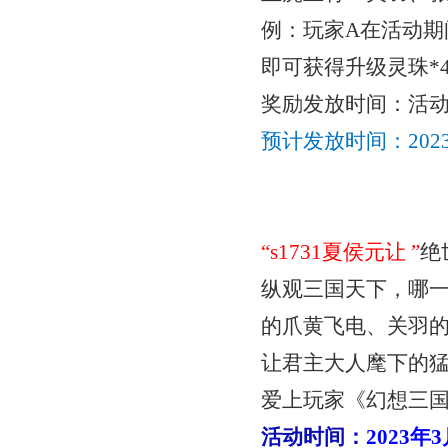
例：玩家
A在活动
即可获得
升级灵珠
*
奖励发放时间：活
预计发放时间：
20
“
s1731夏侯元让
”
绝
纵观三国天下，哪
的爪黄飞电、关羽
让君主大人麾下的
爱上玩家《幻想三
活动时间：
2023年