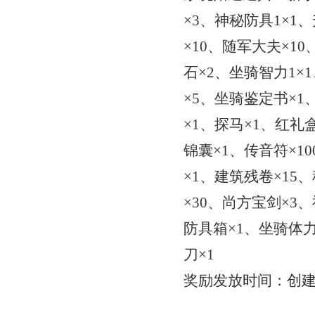
×3、神秘防具1×1
×10、随军大夫×1
石×2、坐骑智力1×
×5、坐骑鉴定书×1
×1、探马×1、红礼
锦囊×1、传音符×1
×1、建筑残卷×15
×30、尚方宝剑×3
防具箱×1、坐骑体力
刀×1
奖励发放时间：创