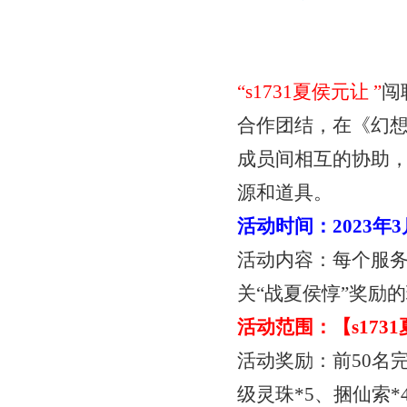
“
s1731夏侯元让
”
闯
合作团结，在《幻
成员间相互的协助
源和道具。
活动时间：
2023年
活动内容：每个服
关“战夏侯惇”奖励
活动范围：【
s17
活动奖励：前
50名
级灵珠*5、捆仙索*