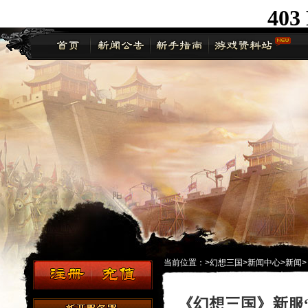
当前位置：
>
幻想三国
>
新闻中心
>
新闻
>
《幻想三国》新服“