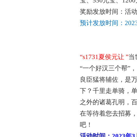
宝、550元宝、12
奖励发放时间：活
预计发放时间：
20
“
s1731夏侯元让
”
当
“一个好汉三个帮”
良臣猛将辅佐，是
下？千里走单骑，
之外的诸葛孔明，
在等待着您去招募
吧！
活动时间：
2023年