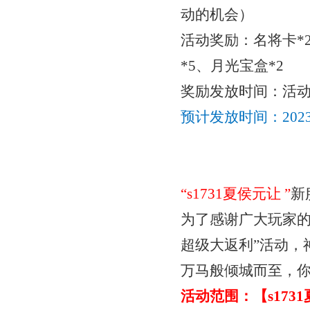
动的机会）
活动奖励：
名将卡
*
*5、月光宝盒*2
奖励发放时间：活
预计发放时间：
20
“
s1731夏侯元让
”
新
为了感谢广大玩家
超级
大返利
”活动
万马般倾城而至，
活动范围：【
s17