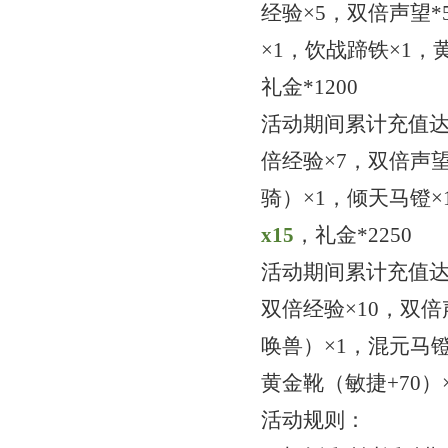
经验×5，双倍声望*
×1
，饮战蹄铁
×1，
礼金
*1200
活动期间累计充值
倍经验×7，双倍声望
骑）
×1，倾天马镫×
x
1
5
，
礼金
*2250
活动期间累计充值
双倍经验×10，双倍
唤兽）
×1，混元马
黄金靴（敏捷+70）
活动规则：