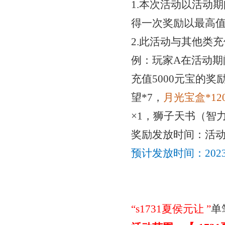
1.本次活动以活动
得一次奖励以最高
2.此活动与其他类
例：玩家
A在活动期
充值5000元宝的
奖
望*7，
月光宝盒
*1
2
×1，狮子天书（智力
奖励发放时间：活
预计发放时间：
20
“
s1731夏侯元让
”
单