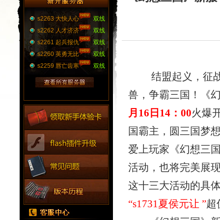
s2263 大快人心
双线
s2262 人才济济
双线
s2261 起兵报仇
双线
s2260 英勇无比
双线
s2259 唇亡齿寒
双线
结盟起义，征战群
兽，争霸三国！《
月16日
14：00
火爆
国霸主，圆三国梦
爱上玩家《幻想三
活动，也将完美展
这十
三
大活动的具
“
s1731夏侯元让
”
超