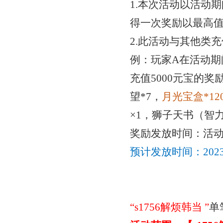
1.本次活动以活动
得一次奖励以最高
2.此活动与其他类
例：玩家
A在活动期
充值5000元宝的
奖
望*7，
月光宝盒
*1
2
×1，狮子天书（智力
奖励发放时间：活
预计发放时间：
20
“
s1756解烦韩当
”
单