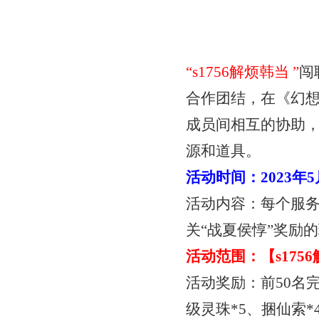
“
s1756解烦韩当
”
闯
合作团结，在《幻
成员间相互的协助
源和道具。
活动时间：
2023年
活动内容：每个服
关“战夏侯惇”奖励
活动范围：【
s17
活动奖励：前
50名
级灵珠*5、捆仙索*