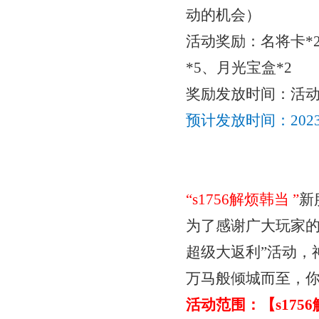
动的机会）
活动奖励：
名将卡
*
*5、月光宝盒*2
奖励发放时间：活
预计发放时间：
20
“
s1756解烦韩当
”
新
为了感谢广大玩家
超级
大返利
”活动
万马般倾城而至，
活动范围：【
s17