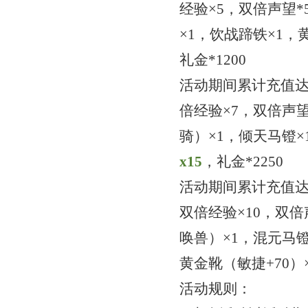
经验×5，双倍声望*
×1
，饮战蹄铁
×1，
礼金
*1200
活动期间累计充值
倍经验×7，双倍声望
骑）
×1，倾天马镫×
x
1
5
，
礼金
*2250
活动期间累计充值
双倍经验×10，双倍
唤兽）
×1，混元马
黄金靴（敏捷+70）
活动规则：