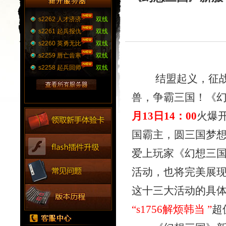
s2262 人才济济
双线
s2261 起兵报仇
双线
s2260 英勇无比
双线
s2259 唇亡齿寒
双线
s2258 起兵回师
双线
结盟起义，征战群
兽，争霸三国！《
月13日
14：00
火爆
国霸主，圆三国梦
爱上玩家《幻想三
活动，也将完美展
这十
三
大活动的具
“
s1756解烦韩当
”
超