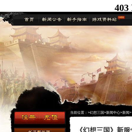
当前位置：
>
幻想三国
>
新闻中心
>
新闻
>
《幻想三国》新服“