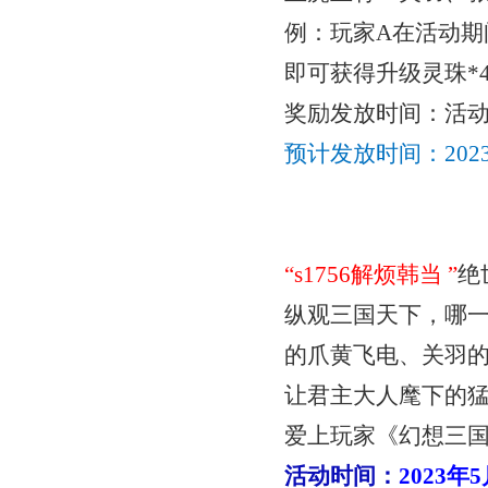
例：玩家
A在活动
即可获得
升级灵珠
*
奖励发放时间：活
预计发放时间：
20
“
s1756解烦韩当
”
绝
纵观三国天下，哪
的爪黄飞电、关羽
让君主大人麾下的
爱上玩家《幻想三
活动时间：
2023年