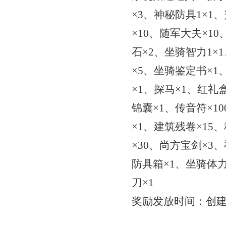
×3、神秘防具1×1
×10、随军大夫×1
石×2、坐骑智力1×
×5、坐骑鉴定书×1
×1、探马×1、红礼
锦囊×1、传音符×1
×1、建筑残卷×15
×30、尚方宝剑×3
防具箱×1、坐骑体力
刀×1
奖励发放时间：创