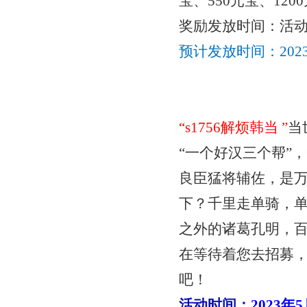
宝、550元宝、12
奖励发放时间：活
预计发放时间：
20
“
s1756解烦韩当
”
当
“一个好汉三个帮”
良臣猛将辅佐，是
下？千里走单骑，
之外的诸葛孔明，
在等待着您去招募
吧！
活动时间：
2023年