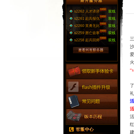
s2262 人才济济
双线
s2261 起兵报仇
双线
s2260 英勇无比
双线
s2259 唇亡齿寒
双线
s2258 起兵回师
双线
“
红
建