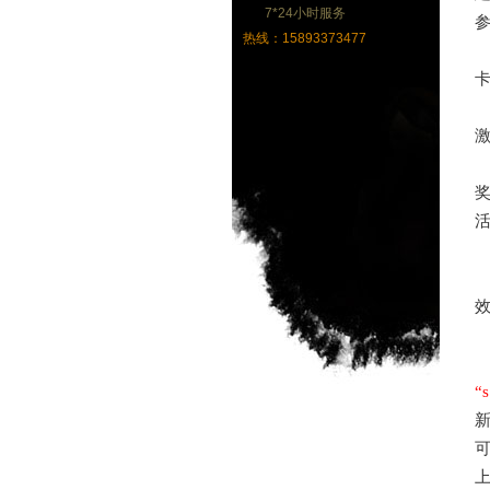
7*24小时服务
热线：15893373477
卡
“
上