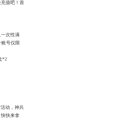
快充值吧！首
！
且一次性满
个账号仅限
*2
”活动，神兵
？快快来拿