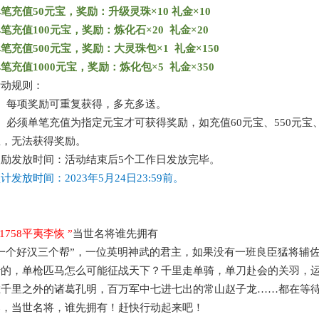
单笔充值
50元宝，奖励：升级灵珠×10 礼金×10
单笔充值
100元宝，奖励：炼化石×20 礼金×20
单笔充值
500元宝，奖励：大灵珠包×1 礼金×150
单笔充值
1000元宝，奖励：炼化包×5 礼金×350
活动规则：
1、每项奖励可重复获得，多充多送。
、必须单笔充值为指定元宝才可获得奖励，如充值60元宝、550元宝、1
宝，无法获得奖励。
奖励发放时间：活动结束后
5个工作日发放完毕。
预计发放时间：
2023年5月24日
23:59前。
s1758平夷李恢
”
当世名将谁先拥有
“一个好汉三个帮”，一位英明神武的君主，如果没有一班良臣猛将辅
行的，单枪匹马怎么可能征战天下？千里走单骑，单刀赴会的关羽，
胜千里之外的诸葛孔明，百万军中七进七出的常山赵子龙……都在等
募，当世名将，谁先拥有！赶快行动起来吧！