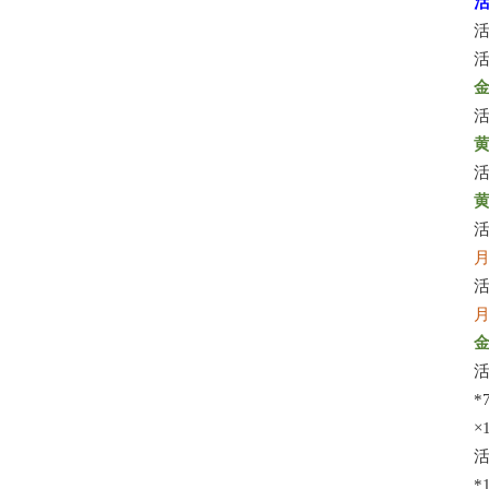
*
×
*