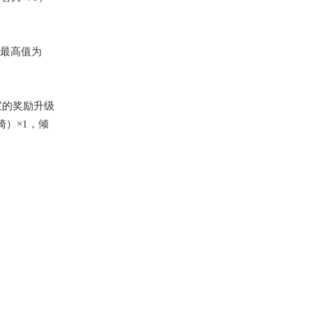
以最高值为
宝的
奖励升级
骑）
×1，倾
。