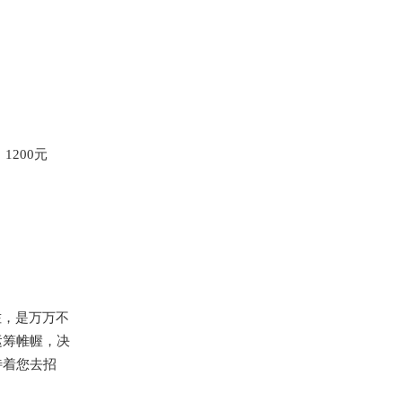
200元
佐，是万万不
运筹帷幄，决
待着您去招