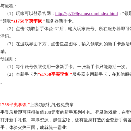
参与流程：
（
1）玩家可以登录官网：
http://sg.198game.com/index.html
→“领
”领取
“
s1758平夷李恢
”
服务器新手卡。
（
2）点击“领取新手体验卡”后，输入玩家账号、所在服务器即可
激活码。
（
3）在游戏界面下方，点击星星图标，输入领取到的新手卡激活
奖励。
活动规则：
（
1）每个账号仅限使用一张新手卡。一张新手卡只能激活一次。
（
2）本新手卡为
“
s1758平夷李恢
”
服务器专用新手卡，在其他服
效。
s1758平夷李恢
”
上线领好礼礼包免费拿
新手登录后即可获得价值
188元宝的新手系列礼包。登录游戏后，在
可打开新手礼包，丰厚资源，超值宝物，还有量身打造的全套新手装
手，体验火热三国，成就统一霸业!