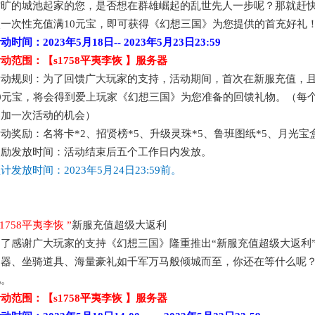
空旷的城池起家的您，是否想在群雄崛起的乱世先人一步呢？那就赶
次一次性充值满
10元宝，即可获得《幻想三国》为您提供的首充好礼
活动时间：
2023年5月18日
--
2023年5月23日
23:59
活动范围：【
s1758平夷李恢
】服务器
活动规则：为了回馈广大玩家的支持，活动期间，首次在新服充值，
10元宝，将会得到爱上玩家《幻想三国》为您准备的回馈礼物。（每
参加一次活动的机会）
活动奖励：
名将卡
*2、招贤榜*5、升级灵珠*5、鲁班图纸*5、月光宝盒
奖励发放时间：活动结束后五个工作日内发放。
预计发放时间：
2023年5月24日
23:59前。
s1758平夷李恢
”
新服充值
超级
大返利
为了感谢广大玩家的支持《幻想三国》隆重推出
“新服充值
超级
大返利
利器、坐骑道具、海量豪礼如千军万马般倾城而至，你还在等什么呢
吧。
活动范围：【
s1758平夷李恢
】服务器