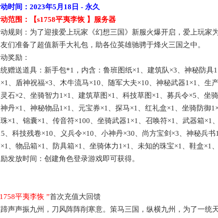
活动时间：
2023年5月18日
- 永久
活动范围：【
s1758平夷李恢
】服务器
活动规则：为了迎接爱上玩家《幻想三国》新服火爆开启，爱上玩家
朋友们准备了超值新手大礼包，助各位英雄驰骋于烽火三国之中。
活动奖励：
系统赠送道具：新手包
*1，内含：鲁班图纸×1、建筑队×3、神秘防具1
×1、盾神祝福×3、木牛流马×10、随军大夫×10、神秘武器1×1、生
灵石×2、坐骑智力1×1、建筑草图×1、科技草图×1、募兵令×5、坐骑
神丹×1、神秘物品1×1、元宝券×1、探马×1、红礼盒×1、坐骑防御1
珠×1、锦囊×1、传音符×100、坐骑武器1×1、召唤符×1、武器箱×1
15、科技残卷×10、义兵令×10、小神丹×30、尚方宝剑×3、神秘兵书
×1、物品箱×1、防具箱×1、坐骑体力1×1、未知的珠宝×1、鞋盒×1、
奖励发放时间：创建角色登录游戏即可获得。
s1758平夷李恢
”
首次充值大回馈
马蹄声声振九州，刀风阵阵削寒意。策马三国，纵横九州，为了一统