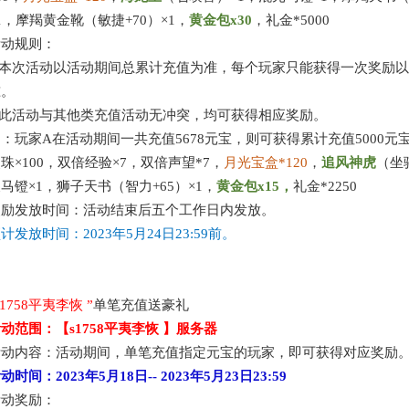
1，摩羯黄金靴（敏捷+70）×1，
黄金包
x
30
，
礼金
*5000
活动规则：
.本次活动以活动期间总累计充值为准，每个玩家只能获得一次奖励
准。
.此活动与其他类充值活动无冲突，均可获得相应奖励。
例：玩家
A在活动期间一共充值5678元宝，则可获得累计充值5000元
灵珠
×100，双倍经验×7，双倍声望*7，
月光宝盒
*1
20
，
追风
神虎
（坐
马镫×1，狮子天书（智力+65）×1，
黄金包
x
1
5
，
礼
金
*2250
奖励发放时间：活动结束后五个工作日内发放。
预计发放时间：
2023年5月24日
23:59前。
s1758平夷李恢
”
单笔充值送豪礼
活动范围：【
s1758平夷李恢
】服务器
活动内容：活动期间，单笔充值指定元宝的玩家，即可获得对应奖励
活动时间：
2023年5月18日
--
2023年5月23日
23:59
活动奖励：