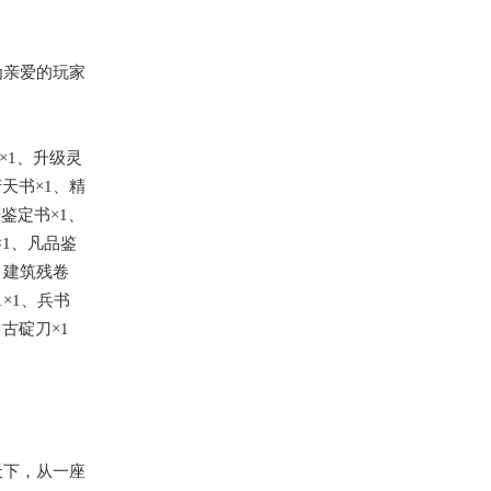
为亲爱的玩家
×1、升级灵
产天书×1、精
鉴定书×1、
×1、凡品鉴
、建筑残卷
1×1、兵书
古碇刀×1
天下，从一座