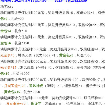
活动时间：
2023年5月18日
14:00 ——
2023年5月23日
23:59
活动奖励：
活动期间累计充值达到
100元宝，奖励升级灵珠×6，双倍经验×1，双倍
金包
x
2
，
礼金
*20
活动期间累计充值达到
200元宝，奖励升级灵珠×10，双倍经验×2，双
黄金包
x
4
，
礼金
*50
活动期间累计充值达到
500元宝，奖励升级灵珠×15，双倍经验×3，双
黄金包
x
6
，
礼金
*150
活动期间累计充值达到
1000元宝，奖励升级灵珠×50，双倍经验×4，
月光宝盒
*
5
，神倚天剑（武力
+50）×1，
黄金包
x
8
，
礼金
*350
活动期间累计充值达到
3000元宝，奖励升级灵珠×60，双倍经验×5，
月光宝盒
*1
5
，
追风战象
（坐骑）
×1
，饮战蹄铁
×1，黄帝内经（智力+6
金包
x
10
，
礼金
*1200
活动期间累计充值达到
5000元宝，奖励升级灵珠×100，双倍经验×7
7，
月光宝盒
*1
20
，
追风
神虎
（坐骑）
×1，倾天马镫×1，狮子天书（智
1，
黄金包
x
1
5
，
礼金
*2250
活动期间累计充值达到
10000元宝，奖励升级灵珠×200，双倍经验×1
10，
月光宝盒
*1
20
，
海龙王
（召唤兽）
×1，混元马镫×1，摩羯天书（