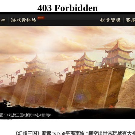
置：
>
幻想三国
>
新闻中心
>
新闻
>
《幻想三国》新服“s1758平夷李恢 ”横空出世来玩就有大