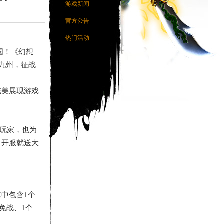
游戏新闻
官方公告
热门活动
国！《幻想
九州，征战
完美展现游戏
大玩家，也为
，开服就送大
其中包含
1个
免战、1个