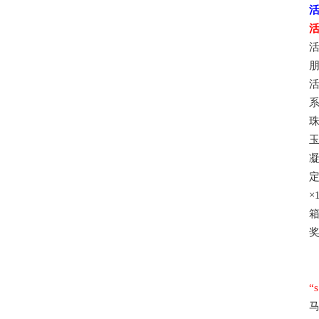
珠
玉
凝
定
×
箱
“