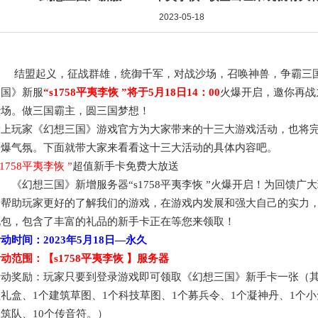
2023-05-18
结盟起义，征战群雄，统御千军，对战沙场，召唤神兽，争霸三
三国》新服
“
s1758平夷李恢
”将于
5月18日
14：00
火爆开启，邀你再战
沙场。做三国霸主，圆三国梦想！
爱上玩家《幻想三国》游戏官方为大家带来的十
三
大游戏活动，也将
火爆气氛。下面就带大家来看看这十
三
大活动的具体内容吧。
s1758平夷李恢
”
超值新手卡免费大放送
《幻想三国》新增服务器
“
s1758平夷李恢
”火爆开启！为回馈广
了帮助玩家更好的了解我们的游戏，在游戏内发展和强大自己的实力
礼包，包含了丰富的礼品的新手卡正在等您来领取！
活动时间：
2023年5月18日
—永久
活动范围：【
s1758平夷李恢
】服务器
活动奖励：玩家只要到登录游戏即可领取《幻想三国》新手卡一张（
礼盒、1个建筑草图、1个科技草图、1个募兵令、1个凝神丹、1个小
筑队、10个传音符。）