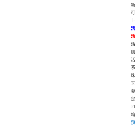
上
珠
玉
凝
定
×
箱