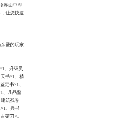
宝物界面中即
备，让您快速
为亲爱的玩家
×1、升级灵
产天书×1、精
鉴定书×1、
×1、凡品鉴
、建筑残卷
1×1、兵书
古碇刀×1