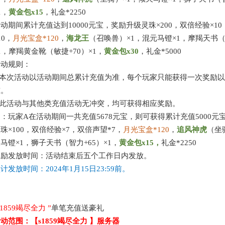
1，
黄金包
x
1
5
，
礼金
*2250
活动期间累计充值达到
10000元宝，奖励升级灵珠×200，双倍经验×1
10，
月光宝盒
*1
20
，
海龙王
（召唤兽）
×1，混元马镫×1，摩羯天书（
1，摩羯黄金靴（敏捷+70）×1，
黄金包
x
30
，
礼金
*5000
活动规则：
.本次活动以活动期间总累计充值为准，每个玩家只能获得一次奖励
准。
.此活动与其他类充值活动无冲突，均可获得相应奖励。
例：玩家
A在活动期间一共充值5678元宝，则可获得累计充值5000元
灵珠
×100，双倍经验×7，双倍声望*7，
月光宝盒
*1
20
，
追风
神虎
（坐
马镫×1，狮子天书（智力+65）×1，
黄金包
x
1
5
，
礼
金
*2250
奖励发放时间：活动结束后五个工作日内发放。
预计发放时间：
2024年1月15日
23:59前。
s1859竭尽全力
”
单笔充值送豪礼
活动范围：【
s1859竭尽全力
】服务器