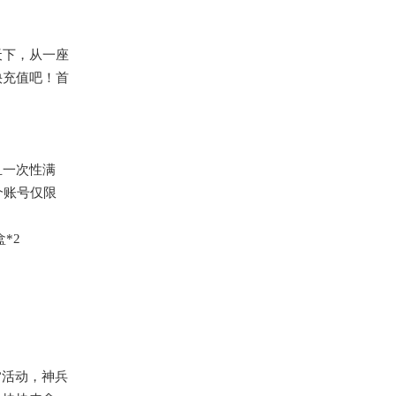
天下，从一座
快充值吧！首
！
且一次性满
个账号仅限
*2
”活动，神兵