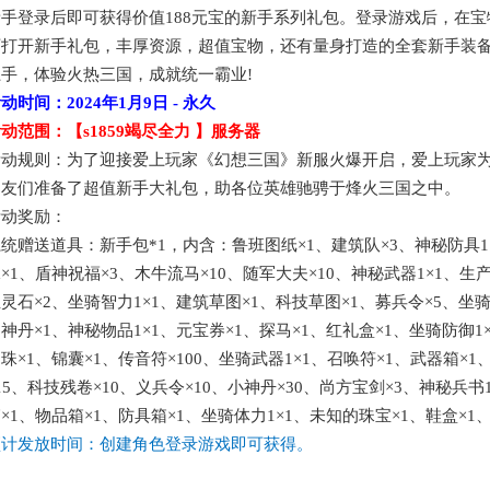
新手登录后即可获得价值
188元宝的新手系列礼包。登录游戏后，在
可打开新手礼包，丰厚资源，超值宝物，还有量身打造的全套新手装
手，体验火热三国，成就统一霸业!
活动时间：
2024年1月9日
- 永久
活动范围：【
s1859竭尽全力
】服务器
活动规则：为了迎接爱上玩家《幻想三国》新服火爆开启，爱上玩家
朋友们准备了超值新手大礼包，助各位英雄驰骋于烽火三国之中。
活动奖励：
系统赠送道具：新手包
*1，内含：鲁班图纸×1、建筑队×3、神秘防具1
×1、盾神祝福×3、木牛流马×10、随军大夫×10、神秘武器1×1、生
灵石×2、坐骑智力1×1、建筑草图×1、科技草图×1、募兵令×5、坐骑
神丹×1、神秘物品1×1、元宝券×1、探马×1、红礼盒×1、坐骑防御1
珠×1、锦囊×1、传音符×100、坐骑武器1×1、召唤符×1、武器箱×1
15、科技残卷×10、义兵令×10、小神丹×30、尚方宝剑×3、神秘兵书
×1、物品箱×1、防具箱×1、坐骑体力1×1、未知的珠宝×1、鞋盒×1、
预计
发放时间：创建角色登录游戏即可获得。