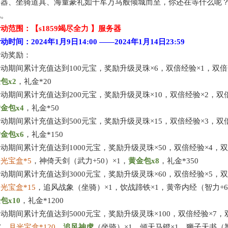
利器、坐骑道具、海量豪礼如千军万马般倾城而至，你还在等什么呢
吧。
活动范围：【
s1859竭尽全力
】服务器
活动时间：
2024年1月9日
14:00 ——
2024年1月14日
23:59
活动奖励：
活动期间累计充值达到
100元宝，奖励升级灵珠×6，双倍经验×1，双倍
金包
x
2
，
礼金
*20
活动期间累计充值达到
200元宝，奖励升级灵珠×10，双倍经验×2，双
黄金包
x
4
，
礼金
*50
活动期间累计充值达到
500元宝，奖励升级灵珠×15，双倍经验×3，双
黄金包
x
6
，
礼金
*150
活动期间累计充值达到
1000元宝，奖励升级灵珠×50，双倍经验×4，
月光宝盒
*
5
，神倚天剑（武力
+50）×1，
黄金包
x
8
，
礼金
*350
活动期间累计充值达到
3000元宝，奖励升级灵珠×60，双倍经验×5，
月光宝盒
*1
5
，
追风战象
（坐骑）
×1
，饮战蹄铁
×1，黄帝内经（智力+6
金包
x
10
，
礼金
*1200
活动期间累计充值达到
5000元宝，奖励升级灵珠×100，双倍经验×7
7，
月光宝盒
*1
20
，
追风
神虎
（坐骑）
×1，倾天马镫×1，狮子天书（智