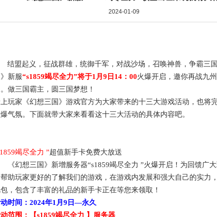
2024-01-09
结盟起义，征战群雄，统御千军，对战沙场，召唤神兽，争霸三
国》新服
“
s1859竭尽全力
”将于
1月9日
14：00
火爆开启，邀你再战九州
场。做三国霸主，圆三国梦想！
爱上玩家《幻想三国》游戏官方为大家带来的十三大游戏活动，也将
火爆气氛。下面就带大家来看看这十三大活动的具体内容吧。
s1859竭尽全力
”
超值新手卡免费大放送
《幻想三国》新增服务器
“
s1859竭尽全力
”火爆开启！为回馈广
了帮助玩家更好的了解我们的游戏，在游戏内发展和强大自己的实力
礼包，包含了丰富的礼品的新手卡正在等您来领取！
活动时间：
2024年
1月9日
—永久
活动范围：【
s1859竭尽全力
】服务器