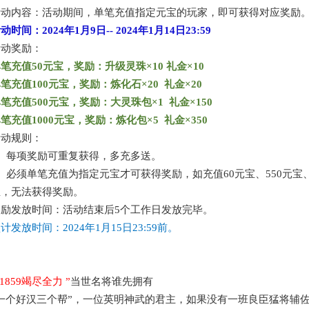
活动内容：活动期间，单笔充值指定元宝的玩家，即可获得对应奖励
活动时间：
2024年1月9日
--
2024年1月14日
23:59
活动奖励：
单笔充值
50元宝，奖励：升级灵珠×10 礼金×10
单笔充值
100元宝，奖励：炼化石×20 礼金×20
单笔充值
500元宝，奖励：大灵珠包×1 礼金×150
单笔充值
1000元宝，奖励：炼化包×5 礼金×350
活动规则：
1、每项奖励可重复获得，多充多送。
、必须单笔充值为指定元宝才可获得奖励，如充值60元宝、550元宝、1
宝，无法获得奖励。
奖励发放时间：活动结束后
5个工作日发放完毕。
预计发放时间：
2024年1月15日
23:59前。
s1859竭尽全力
”
当世名将谁先拥有
“一个好汉三个帮”，一位英明神武的君主，如果没有一班良臣猛将辅