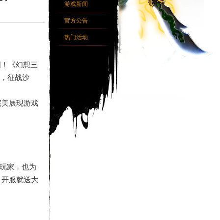
游戏新闻
官方公告
热门活动
国！《幻想三
，征战沙
完美展现游戏
大玩家，也为
，开服就送大