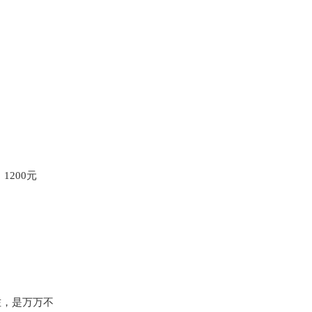
。
200元
佐，是万万不