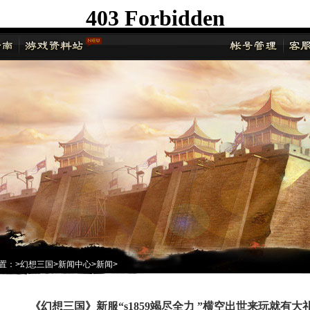
置：
>
幻想三国
>
新闻中心
>
新闻
>
《幻想三国》新服“s1859竭尽全力 ”横空出世来玩就有大