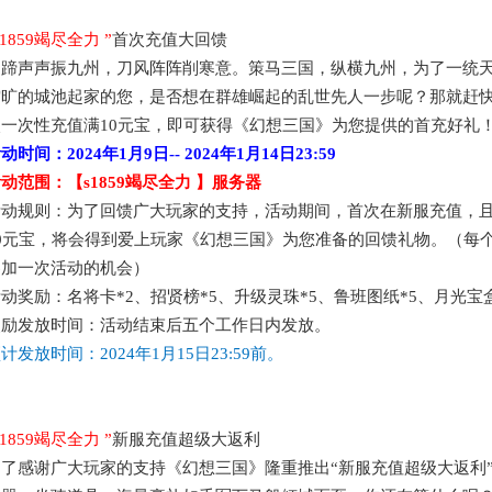
s1859竭尽全力
”
首次充值大回馈
马蹄声声振九州，刀风阵阵削寒意。策马三国，纵横九州，为了一统
空旷的城池起家的您，是否想在群雄崛起的乱世先人一步呢？那就赶
次一次性充值满
10元宝，即可获得《幻想三国》为您提供的首充好礼
活动时间：
2024年1月9日
--
2024年1月14日
23:59
活动范围：【
s1859竭尽全力
】服务器
活动规则：为了回馈广大玩家的支持，活动期间，首次在新服充值，
10元宝，将会得到爱上玩家《幻想三国》为您准备的回馈礼物。（每
参加一次活动的机会）
活动奖励：
名将卡
*2、招贤榜*5、升级灵珠*5、鲁班图纸*5、月光宝盒
奖励发放时间：活动结束后五个工作日内发放。
预计发放时间：
2024年1月15日
23:59前。
s1859竭尽全力
”
新服充值
超级
大返利
为了感谢广大玩家的支持《幻想三国》隆重推出
“新服充值
超级
大返利