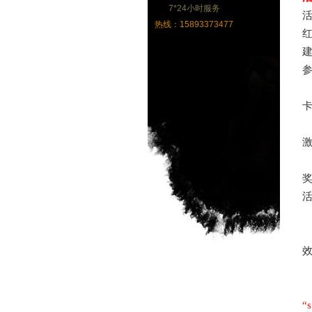
7*24小时服务
热线：15893373477
红
建
卡
“