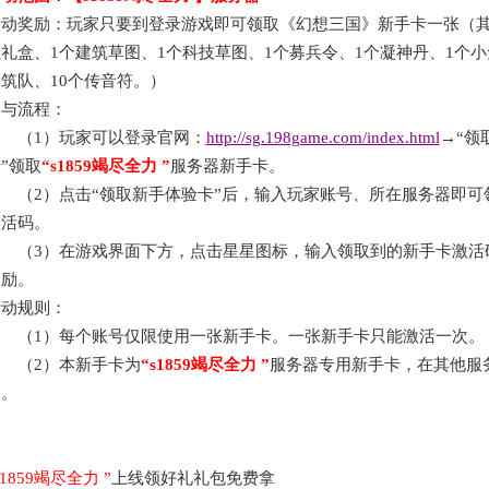
活动奖励：玩家只要到登录游戏即可领取《幻想三国》新手卡一张（
礼盒、1个建筑草图、1个科技草图、1个募兵令、1个凝神丹、1个小
筑队、10个传音符。）
参与流程：
（
1）玩家可以登录官网：
http://sg.198game.com/index.html
→“领
”领取
“
s1859竭尽全力
”
服务器新手卡。
（
2）点击“领取新手体验卡”后，输入玩家账号、所在服务器即可
激活码。
（
3）在游戏界面下方，点击星星图标，输入领取到的新手卡激活
奖励。
活动规则：
（
1）每个账号仅限使用一张新手卡。一张新手卡只能激活一次。
（
2）本新手卡为
“
s1859竭尽全力
”
服务器专用新手卡，在其他服
效。
s1859竭尽全力
”
上线领好礼礼包免费拿