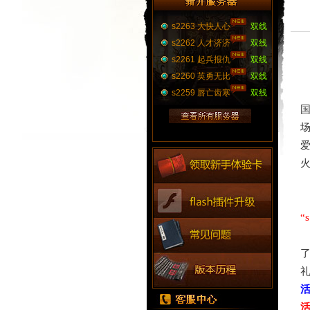
s2263 大快人心
双线
s2262 人才济济
双线
s2261 起兵报仇
双线
s2260 英勇无比
双线
s2259 唇亡齿寒
双线
“