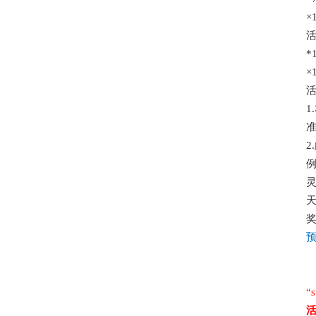
×
*
×
1
2
天
“