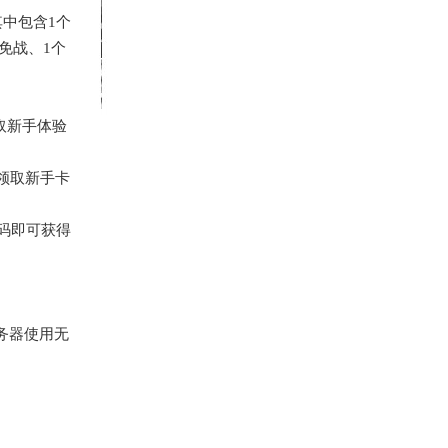
其中包含
1个
免战、1个
取新手体验
领取新手卡
码即可获得
务器使用无