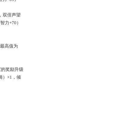
0，双倍声望
智力+70）
以最高值为
宝的
奖励升级
骑）
×1，倾