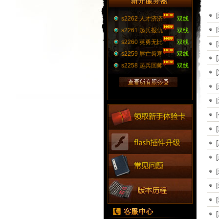
s2262 人才济济
双线
s2261 起兵报仇
双线
s2260 英勇无比
双线
s2259 唇亡齿寒
双线
s2258 起兵回师
双线