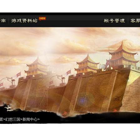
置
>
幻想三国
>
新闻中心
>