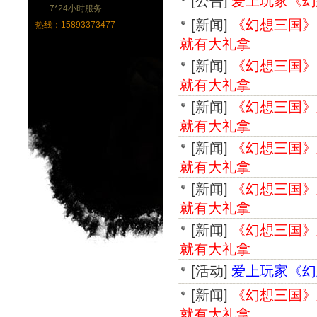
[公告]
爱上玩家《幻
7*24小时服务
[新闻]
《幻想三国》新
热线：15893373477
就有大礼拿
[新闻]
《幻想三国》新
就有大礼拿
[新闻]
《幻想三国》新
就有大礼拿
[新闻]
《幻想三国》新
就有大礼拿
[新闻]
《幻想三国》新
就有大礼拿
[新闻]
《幻想三国》新
就有大礼拿
[活动]
爱上玩家《幻想
[新闻]
《幻想三国》新
就有大礼拿