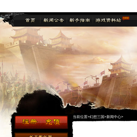
当前位置
>
幻想三国
>
新闻中心
>