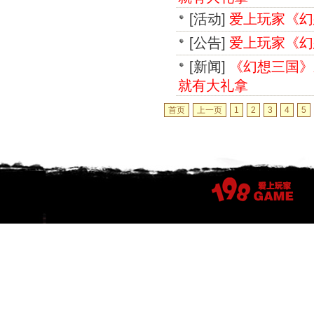
[活动]
爱上玩家《幻
[公告]
爱上玩家《幻
[新闻]
《幻想三国》新
就有大礼拿
首页
上一页
1
2
3
4
5